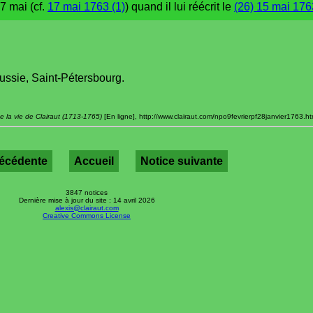
7 mai (cf.
17 mai 1763 (1)
) quand il lui réécrit le
(26) 15 mai 176
ussie, Saint-Pétersbourg.
e la vie de Clairaut (1713-1765)
[En ligne], http://www.clairaut.com/npo9fevrierpf28janvier1763.htm
récédente
Accueil
Notice suivante
3847 notices
Dernière mise à jour du site : 14 avril 2026
alexis@clairaut.com
Creative Commons License