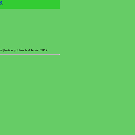
3
.
l [Notice publiée le 4 février 2012].