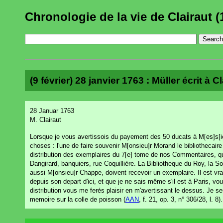
Chronologie de la vie de Clairaut (
(9 février) 28 janvier 1763 : Müller écrit à Cl
28 Januar 1763
M. Clairaut
Lorsque je vous avertissois du payement des 50 ducats à M[es]s[ie
choses : l'une de faire souvenir M[onsieu]r Morand le bibliothecai
distribution des exemplaires du 7[e] tome de nos Commentaires, qu
Dangirard, banquiers, rue Coquillière. La Bibliotheque du Roy, la S
aussi M[onsieu]r Chappe, doivent recevoir un exemplaire. Il est vr
depuis son depart d'ici, et que je ne sais même s'il est à Paris, vo
distribution vous me ferés plaisir en m'avertissant le dessus. Je
memoire sur la colle de poisson (
AAN
, f. 21, op. 3, n° 306/28, l. 8).