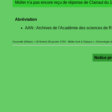
Müller n'a pas encore reçu de réponse de Clairaut du 1
Abréviation
AAN : Archives de l'Académie des sciences de R
Courcelle (Olivier), « (9 février) 28 janvier 1763 : Müller écrit à Clairaut »,
Chronologie d
Notice p