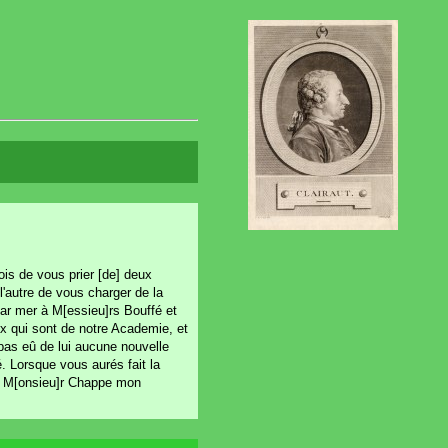
liois de vous prier [de] deux
l'autre de vous charger de la
ar mer à M[essieu]rs Bouffé et
ux qui sont de notre Academie, et
 pas eû de lui aucune nouvelle
é. Lorsque vous aurés fait la
de M[onsieu]r Chappe mon