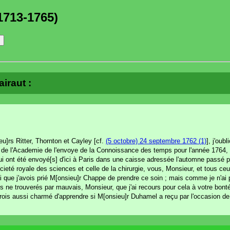
1713-1765)
airaut :
u]rs Ritter, Thornton et Cayley [cf.
(5 octobre) 24 septembre 1762 (1)
], j'oub
re de l'Academie de l'envoye de la Connoissance des temps pour l'année 1764, 
i ont été envoyé[s] d'ici à Paris dans une caisse adressée l'automne passé p
ocieté royale des sciences et celle de la chirurgie, vous, Monsieur, et tous ce
ai que j'avois prié M[onsieu]r Chappe de prendre ce soin ; mais comme je n'ai
us ne trouverés par mauvais, Monsieur, que j'ai recours pour cela à votre bont
 serois aussi charmé d'apprendre si M[onsieu]r Duhamel a reçu par l'occasion 