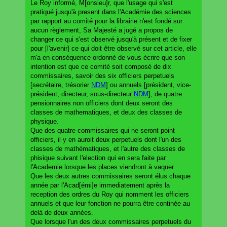
Le Roy informé, M[onsieu]r, que l'usage qui s'est
pratiqué jusqu'à present dans l'Académie des sciences
par rapport au comité pour la librairie n'est fondé sur
aucun règlement, Sa Majesté a jugé a propos de
changer ce qui s'est observé jusqu'à présent et de fixer
pour [l'avenir] ce qui doit être observé sur cet article, elle
m'a en conséquence ordonné de vous écrire que son
intention est que ce comité soit composé de dix
commissaires, savoir des six officiers perpetuels
[secrétaire, trésorier
NDM
] ou annuels [président, vice-
président, directeur, sous-directeur
NDM
], de quatre
pensionnaires non officiers dont deux seront des
classes de mathematiques, et deux des classes de
physique.
Que des quatre commissaires qui ne seront point
officiers, il y en auroit deux perpetuels dont l'un des
classes de mathématiques, et l'autre des classes de
phisique suivant l'election qui en sera faite par
l'Academie lorsque les places viendront à vaquer.
Que les deux autres commissaires seront élus chaque
année par l'Acad[émi]e immediatement après la
reception des ordres du Roy qui nomment les officiers
annuels et que leur fonction ne pourra être continée au
delà de deux années.
Que lorsque l'un des deux commissaires perpetuels du