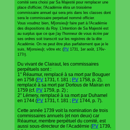
comité sera choisi par Sa Majesté pour remplacer une
place d'officier, l'Académie élira un troisième
commissaire annuel qui sera pris dans les classes dont
sera le commissaire perpetuel nommé officier.
Vous voudrez bien, M[onsieu]r faire part à l'Académie
des dispositions du Roy. L'intention de Sa Majesté est
au surplus que ce que j'ay l'honneur de vous écrire par
ses ordres soit transcrit sur les registres de la dite
Académie. On ne peut être plus parfaitement que je le
suis, M[onsieu]r, vôtre etc (
PV
1731, 1er août, 176v-
177r).
Du vivant de Clairaut, les commissaires
perpétuels sont :
1° Réaumur, remplacé à sa mort par Bouguer
en 1758 (
PV
1731, f. 181 ;
PV
1758, p. 2),
remplacé à sa mort par Dortous de Mairan en
1759 (cf.
PV
1759, p. 2) ;
2° Lémery, remplacé à sa mort par Duhamel
en 1744 (
PV
1731, f. 181 ;
PV
1744, p. 7).
Cette année 1739 voit la nomination de trois
commissaires annuels (et non deux) car
Réaumur, membre perpétuel du comité, est
aussi sous-directeur de l'Académie (
PV
1739,