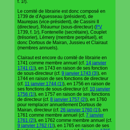
f. 1r).
Le comité de librairie est donc composé en
1739 de d'Aguesseau (président), de
Maurepas (vice-président), de Cassini II
(directeur), Réaumur (sous-directeur) (
PV
1739, f. 1r), Fontenelle (secrétaire), Couplet
(trésorier), Lémery (membre perpétuel), et
donc Dortous de Mairan, Jussieu et Clairaut
(membres annuels).
Clairaut est encore du comité de librairie en
1741 comme membre annuel (cf.
14 janvier
1741 (1)
), en 1743 en raison de ses fonction
de sous-directeur (cf.
9 janvier 1743 (3)
), en
1744 en raison de ses fonctions de directeur
(cf.
11 janvier 1744 (1)
), en 1756 en raison de
ses fonctions de sous-directeur (cf.
10 janvier
1756 (1)
), en 1757 en raison de ses fonctions
de directeur (cf.
8 janvier 1757 (2)
), en 1760
pour remplacer annuellement Dortous de
Mairan, directeur (cf.
26 janvier 1760 (1)
), en
1761 comme membre annuel (cf.
7 janvier
1761 (2)
), en 1762 comme membre annuel (cf.
9 janvier 1762 (1)
), en 1765 en raison de ses