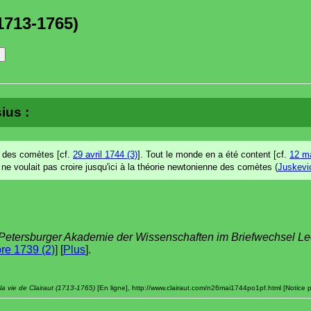
1713-1765)
ius :
he des comètes [cf.
29 avril 1744 (3)
]. Tout le monde en a été content [cf.
12 ma
l ne voulait pas croire jusqu'ici à la théorie newtonienne des comètes (
Juskevi
e Petersburger Akademie der Wissenschaften im Briefwechsel L
re 1739 (2)
] [
Plus
].
la vie de Clairaut (1713-1765)
[En ligne], http://www.clairaut.com/n26mai1744po1pf.html [Notice p