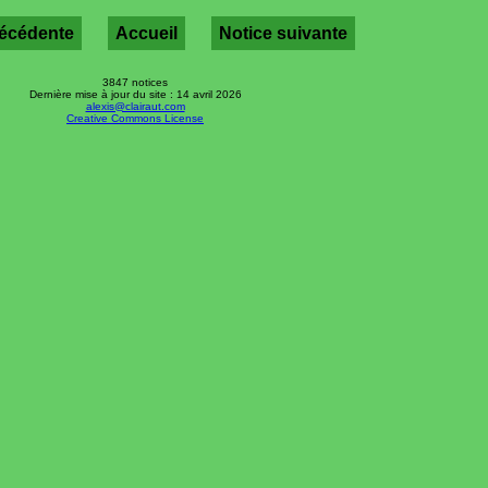
récédente
Accueil
Notice suivante
3847 notices
Dernière mise à jour du site : 14 avril 2026
alexis@clairaut.com
Creative Commons License