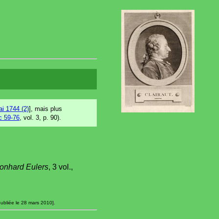
i 1744 (2)
], mais plus
c 59-76
, vol. 3, p. 90).
eonhard Eulers
, 3 vol.,
ubliée le 28 mars 2010].