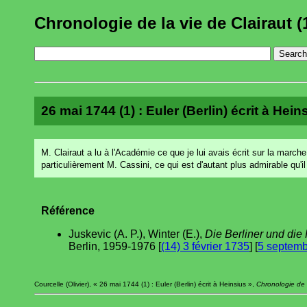
Chronologie de la vie de Clairaut (
26 mai 1744 (1) : Euler (Berlin) écrit à Heins
M. Clairaut a lu à l'Académie ce que je lui avais écrit sur la marc
particulièrement M. Cassini, ce qui est d'autant plus admirable qu'i
Référence
Juskevic (A. P.), Winter (E.),
Die Berliner und di
Berlin, 1959-1976 [
(14) 3 février 1735
] [
5 septemb
Courcelle (Olivier), « 26 mai 1744 (1) : Euler (Berlin) écrit à Heinsius »,
Chronologie de 