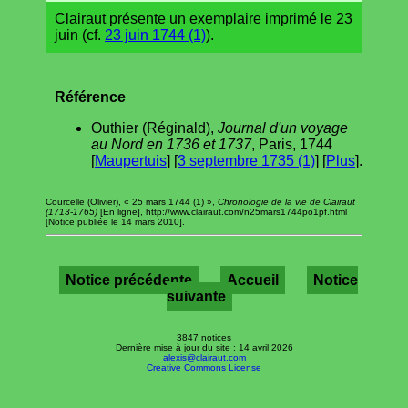
Clairaut présente un exemplaire imprimé le 23
juin (cf.
23 juin 1744 (1)
).
Référence
Outhier (Réginald),
Journal d'un voyage
au Nord en 1736 et 1737
, Paris, 1744
[
Maupertuis
] [
3 septembre 1735 (1)
] [
Plus
].
Courcelle (Olivier), « 25 mars 1744 (1) »,
Chronologie de la vie de Clairaut
(1713-1765)
[En ligne], http://www.clairaut.com/n25mars1744po1pf.html
[Notice publiée le 14 mars 2010].
Notice précédente
Accueil
Notice
suivante
3847 notices
Dernière mise à jour du site : 14 avril 2026
alexis@clairaut.com
Creative Commons License