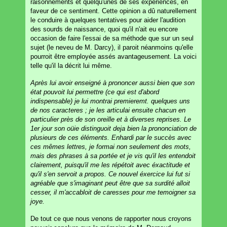
raisonnements et quelqu'unes de ses experiences, en
faveur de ce sentiment. Cette opinion a dû naturellement
le conduire à quelques tentatives pour aider l'audition
des sourds de naissance, quoi qu'il n'ait eu encore
occasion de faire l'essai de sa méthode que sur un seul
sujet (le neveu de M. Darcy), il paroit néanmoins qu'elle
pourroit être employée assés avantageusement. La voici
telle qu'il la décrit lui même.
Après lui avoir enseigné à prononcer aussi bien que son
état pouvoit lui permettre (ce qui est d'abord
indispensable) je lui montrai premieremt. quelques uns
de nos caracteres ; je les articulai ensuite chacun en
particulier près de son oreille et à diverses reprises. Le
1er jour son oüie distinguoit deja bien la prononciation de
plusieurs de ces éléments. Enhardi par le succès avec
ces mêmes lettres, je formai non seulement des mots,
mais des phrases à sa portée et je vis qu'il les entendoit
clairement, puisqu'il me les répétoit avec éxactitude et
qu'il s'en servoit a propos. Ce nouvel éxercice lui fut si
agréable que s'imaginant peut être que sa surdité alloit
cesser, il m'accabloit de caresses pour me temoigner sa
joye.
De tout ce que nous venons de rapporter nous croyons