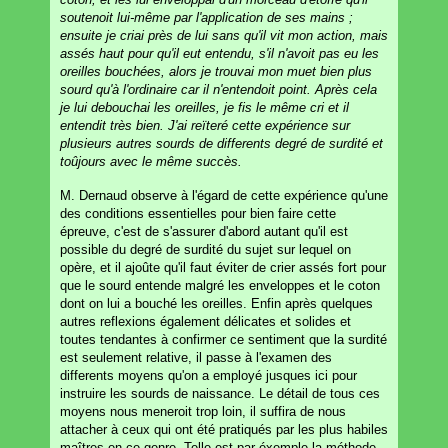
soutenoit lui-même par l'application de ses mains ;
ensuite je criai près de lui sans qu'il vit mon action, mais
assés haut pour qu'il eut entendu, s'il n'avoit pas eu les
oreilles bouchées, alors je trouvai mon muet bien plus
sourd qu'à l'ordinaire car il n'entendoit point. Après cela
je lui debouchai les oreilles, je fis le même cri et il
entendit très bien. J'ai reïteré cette expérience sur
plusieurs autres sourds de differents degré de surdité et
toûjours avec le même succès.
M. Dernaud observe à l'égard de cette expérience qu'une
des conditions essentielles pour bien faire cette
épreuve, c'est de s'assurer d'abord autant qu'il est
possible du degré de surdité du sujet sur lequel on
opère, et il ajoûte qu'il faut éviter de crier assés fort pour
que le sourd entende malgré les enveloppes et le coton
dont on lui a bouché les oreilles. Enfin après quelques
autres reflexions également délicates et solides et
toutes tendantes à confirmer ce sentiment que la surdité
est seulement relative, il passe à l'examen des
differents moyens qu'on a employé jusques ici pour
instruire les sourds de naissance. Le détail de tous ces
moyens nous meneroit trop loin, il suffira de nous
attacher à ceux qui ont été pratiqués par les plus habiles
maîtres en ce genre. Telle est par éxemple la méthode