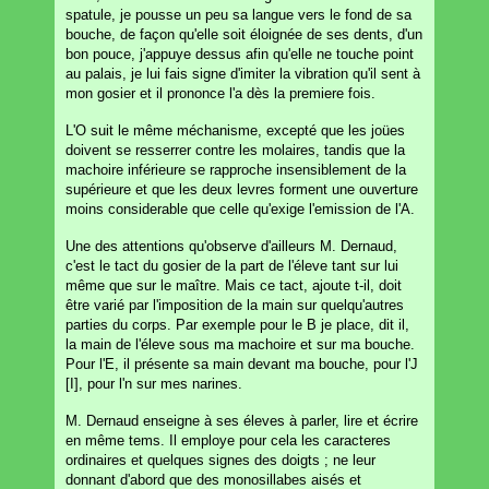
spatule, je pousse un peu sa langue vers le fond de sa
bouche, de façon qu'elle soit éloignée de ses dents, d'un
bon pouce, j'appuye dessus afin qu'elle ne touche point
au palais, je lui fais signe d'imiter la vibration qu'il sent à
mon gosier et il prononce l'a dès la premiere fois.
L'O suit le même méchanisme, excepté que les joües
doivent se resserrer contre les molaires, tandis que la
machoire inférieure se rapproche insensiblement de la
supérieure et que les deux levres forment une ouverture
moins considerable que celle qu'exige l'emission de l'A.
Une des attentions qu'observe d'ailleurs M. Dernaud,
c'est le tact du gosier de la part de l'éleve tant sur lui
même que sur le maître. Mais ce tact, ajoute t-il, doit
être varié par l'imposition de la main sur quelqu'autres
parties du corps. Par exemple pour le B je place, dit il,
la main de l'éleve sous ma machoire et sur ma bouche.
Pour l'E, il présente sa main devant ma bouche, pour l'J
[I], pour l'n sur mes narines.
M. Dernaud enseigne à ses éleves à parler, lire et écrire
en même tems. Il employe pour cela les caracteres
ordinaires et quelques signes des doigts ; ne leur
donnant d'abord que des monosillabes aisés et