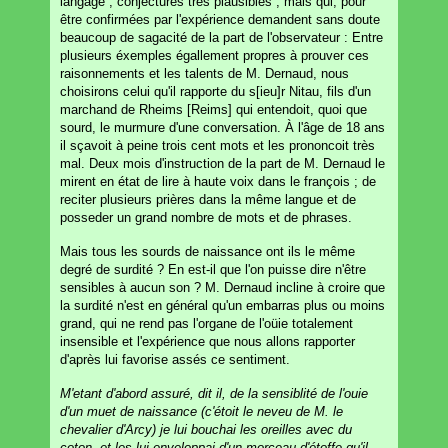
langage ; conjectures très plausibles ; mais qui, pour
être confirmées par l'expérience demandent sans doute
beaucoup de sagacité de la part de l'observateur : Entre
plusieurs éxemples égallement propres à prouver ces
raisonnements et les talents de M. Dernaud, nous
choisirons celui qu'il rapporte du s[ieu]r Nitau, fils d'un
marchand de Rheims [Reims] qui entendoit, quoi que
sourd, le murmure d'une conversation. À l'âge de 18 ans
il sçavoit à peine trois cent mots et les prononcoit très
mal. Deux mois d'instruction de la part de M. Dernaud le
mirent en état de lire à haute voix dans le françois ; de
reciter plusieurs prières dans la même langue et de
posseder un grand nombre de mots et de phrases.
Mais tous les sourds de naissance ont ils le même
degré de surdité ? En est-il que l'on puisse dire n'être
sensibles à aucun son ? M. Dernaud incline à croire que
la surdité n'est en général qu'un embarras plus ou moins
grand, qui ne rend pas l'organe de l'oüie totalement
insensible et l'expérience que nous allons rapporter
d'après lui favorise assés ce sentiment.
M'etant d'abord assuré, dit il, de la sensiblité de l'ouie
d'un muet de naissance (c'étoit le neveu de M. le
chevalier d'Arcy) je lui bouchai les oreilles avec du
coton, et les lui enveloppai d'un morceau d'étoffe qu'il