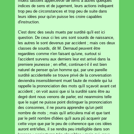
muets laissent appercevoir de tems à autres quelques
indices de sens et de jugement, leurs actions indiquent
trop peu de circonstances et trop peu de suite dans
leurs idées pour qu'on puisse les croire capables
d'instruction.
C'est donc des seuls muets par surdité qu'il est ici
question. De ceux ci les uns sont sourds de naissance,
les autres le sont devenus par accident ; mais ces deux
classes de sourds, dit M. Dernaud peuvent être
regardées comme n'en faisant qu'une, surtout si
l'accident survenu aux derniers leur est arrivé dans la
premiere jeunesse ; en effet, continue-t-il il est bien
naturel de penser qu'un homme qui, par une pareille
surdité accidentelle se trouve privé de la conversation
deviendra insensiblement muet faute de modele qui lui
rappelle la prononciation des mots qu'il sçavoit avant cet
accident ; on voit aussi que si la surdité sans être au
degré dont nous venons de parler, est neanmoins telle
que le sujet ne puisse point distinguer la prononciation
des consonnes, il ne pourra apprendre qu'un petit
nombre de mots ; mais qu'il articulera mal et que tant
par le petit nombre d'idées qu'il aura pû acquerir par
cette voye que par le peu de coherence que ces idées
auront entr'elles, il se rendra peu intelligible dans son