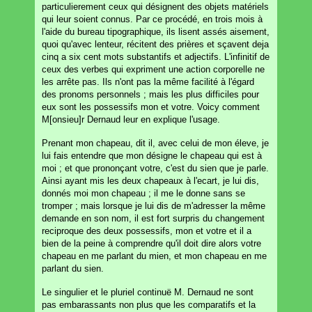
particulierement ceux qui désignent des objets matériels
qui leur soient connus. Par ce procédé, en trois mois à
l'aide du bureau tipographique, ils lisent assés aisement,
quoi qu'avec lenteur, récitent des prières et sçavent deja
cinq a six cent mots substantifs et adjectifs. L'infinitif de
ceux des verbes qui expriment une action corporelle ne
les arrête pas. Ils n'ont pas la même facilité à l'égard
des pronoms personnels ; mais les plus difficiles pour
eux sont les possessifs mon et votre. Voicy comment
M[onsieu]r Dernaud leur en explique l'usage.
Prenant mon chapeau, dit il, avec celui de mon éleve, je
lui fais entendre que mon désigne le chapeau qui est à
moi ; et que prononçant votre, c'est du sien que je parle.
Ainsi ayant mis les deux chapeaux à l'ecart, je lui dis,
donnés moi mon chapeau ; il me le donne sans se
tromper ; mais lorsque je lui dis de m'adresser la même
demande en son nom, il est fort surpris du changement
reciproque des deux possessifs, mon et votre et il a
bien de la peine à comprendre qu'il doit dire alors votre
chapeau en me parlant du mien, et mon chapeau en me
parlant du sien.
Le singulier et le pluriel continuë M. Dernaud ne sont
pas embarassants non plus que les comparatifs et la