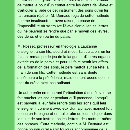
de mettre le bout d'un cornet entre les dents de l'éleve et
d'articuler à l'aide de cet instrument des sons qu'on lui
fait ensuite répéter. M. Dernaud regarde cette méthode
comme insufisante et avec raison, a cause de
l'impossibilité où se trouve l'éleve d'articuler les lettres
qui ne peuvent se rendre que par le moyen des levres,
des dents et en partie du palais.
M. Rosset, professeur en théologie à Lauzanne
enseignoit à son fils, sourd et muet, l'articulation, en lui
faisant remarquer le jeu de la langue et d'autres organes
extérieurs de la parole et pour lui faire sentir les effets
de la formation des sons, le pere mettoit sur sa tête la
main de son fils. Cette méthode est sans doute
supérieure à la précédente, mais on sent assés que le
tact du crâne n'est pas sufisant.
Un autre enfin en montrant l'articulation à ses éleves se
fait toucher les gosier pendant qu'il prononce, Lorsqu'il
est parvenu à leur faire rendre tous les sons qu'il leur
enseigne, il convient avec eux d'un alphabet manuel fort
connu en Espagne et en Italie, afin de leur indiquer dans
la suite de son instruction les lettres, des mots et même
des phrases. Cette méthode, continuë M. Dernaud est
bonne pourvû qu'elle soit toûjours accompagnée de la