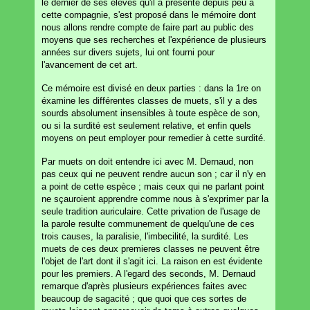
le dernier de ses éleves qu'il a presenté depuis peu à
cette compagnie, s'est proposé dans le mémoire dont
nous allons rendre compte de faire part au public des
moyens que ses recherches et l'expérience de plusieurs
années sur divers sujets, lui ont fourni pour
l'avancement de cet art.
Ce mémoire est divisé en deux parties : dans la 1re on
éxamine les différentes classes de muets, s'il y a des
sourds absolument insensibles à toute espèce de son,
ou si la surdité est seulement relative, et enfin quels
moyens on peut employer pour remedier à cette surdité.
Par muets on doit entendre ici avec M. Dernaud, non
pas ceux qui ne peuvent rendre aucun son ; car il n'y en
a point de cette espèce ; mais ceux qui ne parlant point
ne sçauroient apprendre comme nous à s'exprimer par la
seule tradition auriculaire. Cette privation de l'usage de
la parole resulte communement de quelqu'une de ces
trois causes, la paralisie, l'imbecilité, la surdité. Les
muets de ces deux premieres classes ne peuvent être
l'objet de l'art dont il s'agit ici. La raison en est évidente
pour les premiers. A l'egard des seconds, M. Dernaud
remarque d'après plusieurs expériences faites avec
beaucoup de sagacité ; que quoi que ces sortes de