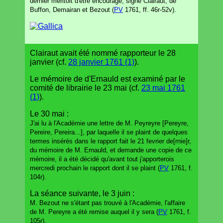
dernier méritoit d'être encouragé, signé Clairaut, de
Buffon, Demairan et Bezout (
PV
1761, ff. 46r-52v).
Clairaut avait été nommé rapporteur le 28
janvier (cf.
28 janvier 1761 (1)
).
Le mémoire de d'Ernauld est examiné par le
comité de librairie le 23 mai (cf.
23 mai 1761
(1)
).
Le 30 mai :
J'ai lu à l'Académie une lettre de M. Peyreyre [Pereyre,
Pereire, Pereira...], par laquelle il se plaint de quelques
termes insérés dans le rapport fait le 21 fevrier de[rnie]r,
du mémoire de M. Ernauld, et demande une copie de ce
mémoire, il a été décidé qu'avant tout j'apporterois
mercredi prochain le rapport dont il se plaint (
PV
1761, f.
104r).
La séance suivante, le 3 juin :
M. Bezout ne s'étant pas trouvé à l'Académie, l'affaire
de M. Pereyre a été remise auquel il y sera (
PV
1761, f.
105r).