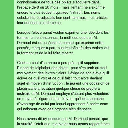
connoissance de tous ces objets s'acquierre dans
l'espace de 8 ou 10 mois ; mais l'enfant ne s'exprime
encore le plus souvent qu'avec l'infinitif. Les noms
substantifs et adjectifs leur sont familliers ; les articles
leur donnent plus de peine.
Lorsque l'éleve paroit vouloir exprimer une idée dont les
termes lui sont inconnus, la méthode que suit M.
Dernaud est de lui écrire la phrase qui exprime cette
pensée, marquer à part tous les infinitifs des verbes qui
la forment et de la lui faire repeter.
C'est au bout d'un an ou à peu près qu'il supprime
l'usage de l'alphabet des doigts, pour s'en tenir au seul
mouvement des levres : alors il éxige de son éleve qu'il
écrive ce qu'il voit et ce qu'il fait : tout alors devient
sujet et moyen d'instruction : le jeu est une occasion de
placer sans affectation quelque chose de propre à
instruire et M. Dernaud employe d'autant plus volontiers
ce moyen à l'égard de ses éleves, qu'il se rapproche
d'avantage de celui par lequel apprennent à parler ceux
qui naissent avec des organes bien disposés.
Nous avons dit cy dessus que M. Dernaud pensoit que
la surdité n'etoit que relative et nous avons rapporté ses