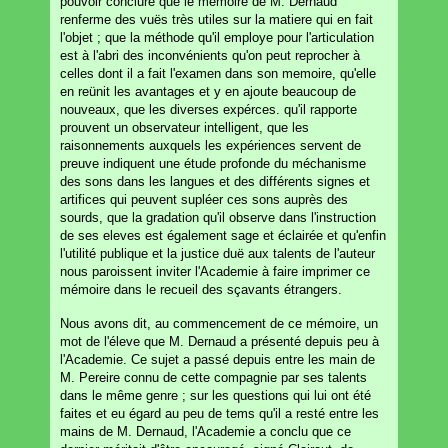
pouvoir conclure que le mémoire de M. Dernaud
renferme des vuës très utiles sur la matiere qui en fait
l'objet ; que la méthode qu'il employe pour l'articulation
est à l'abri des inconvénients qu'on peut reprocher à
celles dont il a fait l'examen dans son memoire, qu'elle
en reünit les avantages et y en ajoute beaucoup de
nouveaux, que les diverses expérces. qu'il rapporte
prouvent un observateur intelligent, que les
raisonnements auxquels les expériences servent de
preuve indiquent une étude profonde du méchanisme
des sons dans les langues et des différents signes et
artifices qui peuvent supléer ces sons auprès des
sourds, que la gradation qu'il observe dans l'instruction
de ses eleves est également sage et éclairée et qu'enfin
l'utilité publique et la justice duë aux talents de l'auteur
nous paroissent inviter l'Academie à faire imprimer ce
mémoire dans le recueil des sçavants étrangers.
Nous avons dit, au commencement de ce mémoire, un
mot de l'éleve que M. Dernaud a présenté depuis peu à
l'Academie. Ce sujet a passé depuis entre les main de
M. Pereire connu de cette compagnie par ses talents
dans le même genre ; sur les questions qui lui ont été
faites et eu égard au peu de tems qu'il a resté entre les
mains de M. Dernaud, l'Academie a conclu que ce