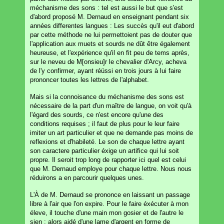
méchanisme des sons : tel est aussi le but que s'est
d'abord proposé M. Dernaud en enseignant pendant six
années differentes langues : Les succès qu'il eut d'abord
par cette méthode ne lui permettoient pas de douter que
l'application aux muets et sourds ne dût être également
heureuse, et l'expérience qu'il en fit peu de tems après,
sur le neveu de M[onsieu]r le chevalier d'Arcy, acheva
de l'y confirmer, ayant réüssi en trois jours à lui faire
prononcer toutes les lettres de l'alphabet.
Mais si la connoisance du méchanisme des sons est
nécessaire de la part d'un maître de langue, on voit qu'à
l'égard des sourds, ce n'est encore qu'une des
conditions requises ; il faut de plus pour le leur faire
imiter un art particulier et que ne demande pas moins de
reflexions et d'habileté. Le son de chaque lettre ayant
son caractere particulier éxige un artifice qui lui soit
propre. Il seroit trop long de rapporter ici quel est celui
que M. Dernaud employe pour chaque lettre. Nous nous
réduirons a en parcourir quelques unes.
L'À de M. Dernaud se prononce en laissant un passage
libre à l'air que l'on expire. Pour le faire éxécuter à mon
éleve, il touche d'une main mon gosier et de l'autre le
sien ; alors aidé d'une lame d'argent en forme de