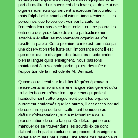
part du maître du mouvement des levres, et de celui des
organes exérieurs qui servent a éxécuter l'articulation ;
mais l'alphabet manuel a plusieurs inconvénients : Les
personnes que l'éleve doit voir par la suite ne
l'entretiendront pas avec leurs doigts et il ne pourra les
entendre des yeux faute de s'être particulierement
attaché a étudier les mouvements organiques d'où
resulte la parole. Cette premiere partie est terminée par
une observation très juste sur l'importance dont il est
que ceux qui se chargent d'instruire les muets parlent
bien la langue qu'ils enseignent. Nous passons
maintenant à la seconde partie qui est destinée a
l'exposition de la méthode de M. Dernaud.
Quand on reflechit sur la difficulté qu'on éprouve a
rendre certains sons dans une langue étrangere et qu'on
fait attention en même tems que ceux qui parlent
habituellement cette langue n'ont point les organes
autrement conformés que les autres, il est assés naturel
de conclure que cette difficulté tient beaucoup au
déffaut d'observations, sur le méchanisme de la
prononciation de cette langue. Ce défaut qui ne peut
manquer de se trouver dans les sourds éxige donc
d'abord de la part de celui qui se propose d'enseigner a
parler aux muets par surdité, une etude très reflechie du