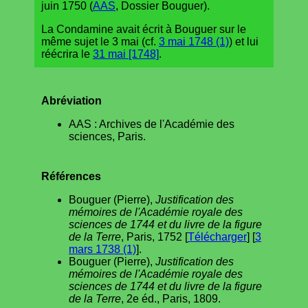
juin 1750 (
AAS
, Dossier Bouguer).
La Condamine avait écrit à Bouguer sur le
même sujet le 3 mai (cf.
3 mai 1748 (1)
) et lui
réécrira le
31 mai [1748]
.
Abréviation
AAS : Archives de l'Académie des
sciences, Paris.
Références
Bouguer (Pierre),
Justification des
mémoires de l'Académie royale des
sciences de 1744 et du livre de la figure
de la Terre
, Paris, 1752 [
Télécharger
] [
3
mars 1738 (1)
].
Bouguer (Pierre),
Justification des
mémoires de l'Académie royale des
sciences de 1744 et du livre de la figure
de la Terre
, 2e éd., Paris, 1809.