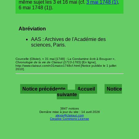
même sujet les 3 et 16 mai (cf.
3 mai 1748 (1)
,
6 mai 1748 (1)).
Abréviation
AAS : Archives de l'Académie des
sciences, Paris.
Courcelle (Olivier), « 31 mai [1748] : La Condamine écrit à Bouguer »,
Chronologie de la vie de Clairaut (1713-1765)
[En ligne],
http://www.clairaut.com/n31maico1748cf.html [Notice publiée le 1 juillet
2010].
Notice précédente
Accueil
Notice
suivante
3847 notices
Dernière mise à jour du site : 14 avril 2026
alexis@clairaut.com
Creative Commons License