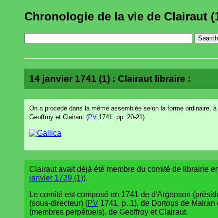
Chronologie de la vie de Clairaut (
14 janvier 1741 (1) : Clairaut libraire :
On a procedé dans la même assemblée selon la forme ordinaire, à l'e
Geoffroy et Clairaut (
PV
1741, pp. 20-21).
Clairaut avait déjà été membre du comité de librairie 
janvier 1739 (1)
).
Le comité est composé en 1741 de d'Argenson (président
(sous-directeur) (
PV
1741, p. 1), de Dortous de Mairan 
(membres perpétuels), de Geoffroy et Clairaut.