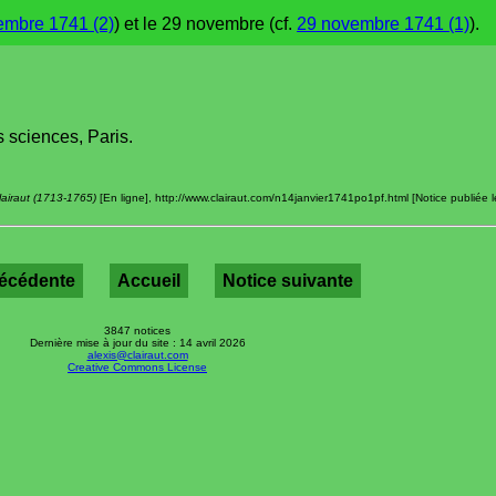
embre 1741 (2)
) et le 29 novembre (cf.
29 novembre 1741 (1)
).
 sciences, Paris.
lairaut (1713-1765)
[En ligne], http://www.clairaut.com/n14janvier1741po1pf.html [Notice publiée l
récédente
Accueil
Notice suivante
3847 notices
Dernière mise à jour du site : 14 avril 2026
alexis@clairaut.com
Creative Commons License