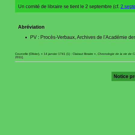
Un comité de libraire se tient le 2 septembre (cf.
2 sept
Abréviation
PV : Procès-Verbaux, Archives de l'Académie des
Courcelle (Olivier), « 14 janvier 1741 (1) : Clairaut libraire »,
Chronologie de la vie de C
2011].
Notice p