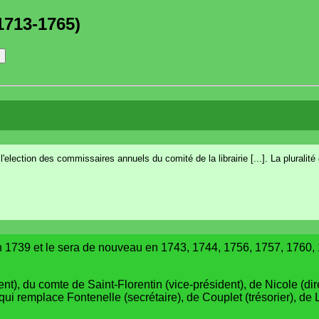
1713-1765)
lection des commissaires annuels du comité de la librairie [...]. La pluralité
en 1739 et le sera de nouveau en 1743, 1744, 1756, 1757, 1760, 
), du comte de Saint-Florentin (vice-président), de Nicole (dir
qui remplace Fontenelle (secrétaire), de Couplet (trésorier), d