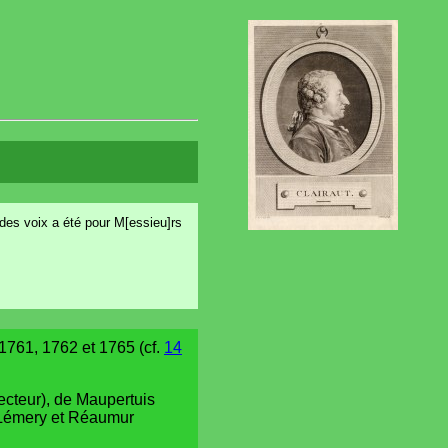
 des voix a été pour M[essieu]rs
1761, 1762 et 1765 (cf.
14
ecteur), de Maupertuis
e Lémery et Réaumur