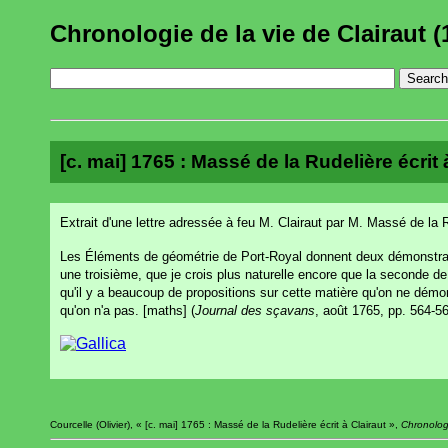
Chronologie de la vie de Clairaut (
[c. mai] 1765 : Massé de la Rudelière écrit à
Extrait d'une lettre adressée à feu M. Clairaut par M. Massé de la 
Les Éléments de géométrie de Port-Royal donnent deux démonstrations 
une troisième, que je crois plus naturelle encore que la seconde de 
qu'il y a beaucoup de propositions sur cette matière qu'on ne démo
qu'on n'a pas. [maths] (
Journal des sçavans
, août 1765, pp. 564-56
Courcelle (Olivier), « [c. mai] 1765 : Massé de la Rudelière écrit à Clairaut »,
Chronologi