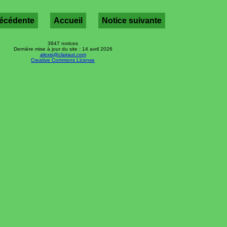
récédente
Accueil
Notice suivante
3847 notices
Dernière mise à jour du site : 14 avril 2026
alexis@clairaut.com
Creative Commons License