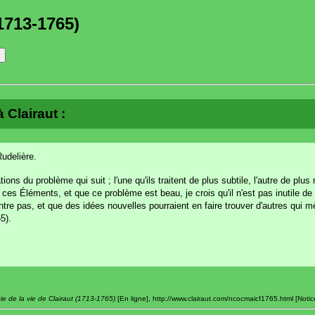
1713-1765)
 Clairaut :
Rudelière.
du problème qui suit ; l'une qu'ils traitent de plus subtile, l'autre de plus 
ces Éléments, et que ce problème est beau, je crois qu'il n'est pas inutile de 
ntre pas, et que des idées nouvelles pourraient en faire trouver d'autres qui 
5).
e de la vie de Clairaut (1713-1765)
[En ligne], http://www.clairaut.com/ncocmaicf1765.html [Notice