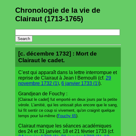
Chronologie de la vie de
Clairaut (1713-1765)
[c. décembre 1732] : Mort de
Clairaut le cadet.
C'est qui apparaît dans la lettre interrompue et
reprise de Clairaut à Jean I Bernoulli (cf.
29
novembre 1732 (1)
,
6 janvier 1733 (1)
).
Grandjean de Fouchy :
[Clairaut le cadet] fut emporté en deux jours par la petite
vérole. L'amitié, qui les unissait plus encore que le sang,
lui fit sentir ce coup si vivement, qu'on craignit quelque
temps pour lui-même (
Fouchy 65
).
Clairaut manque les séances académiques
des 24 et 31 janvier, 18 et 21 février 1733 (cf.