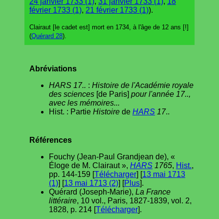
24 janvier 1733 (1)
,
31 janvier 1733 (1)
,
18
février 1733 (1)
,
21 février 1733 (1)
).
Clairaut [le cadet est] mort en 1734, à l'âge de 12 ans [!]
(
Quérard 28
).
Abréviations
HARS 17..
:
Histoire de l'Académie royale
des sciences
[de Paris]
pour l'année 17..,
avec les mémoires...
Hist. : Partie
Histoire
de
HARS
17
..
Références
Fouchy (Jean-Paul Grandjean de), «
Éloge de M. Clairaut »,
HARS
1765
,
Hist.
,
pp. 144-159 [
Télécharger
] [
13 mai 1713
(1)
] [
13 mai 1713 (2)
] [
Plus
].
Quérard (Joseph-Marie),
La France
littéraire
, 10 vol., Paris, 1827-1839, vol. 2,
1828, p. 214 [
Télécharger
].