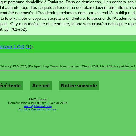
uelque personne domiciliée à Toulouse. Dans ce dernier cas, il en donnera son r
 il aura été reçu. Les paquets adressés au secrétaire doivent être affranchis
s auront été composés. L'Académie proclamera dans son assemblée publique, d
é le prix, a été envoyé au secrétaire en droiture, le trésorier de l'Académie ne 
rt. S'il y a un récépissé du secrétaire, le prix sera délivré à celui qui le repr
, pp. 761-762).
anvier 1750 (1)
).
Clairaut (1713-1765)
[En ligne], http://www.clairaut.com/nco25aout1749cf.html [Notice publiée le 
récédente
Accueil
Notice suivante
3847 notices
Dernière mise à jour du site : 14 avril 2026
alexis@clairaut.com
Creative Commons License