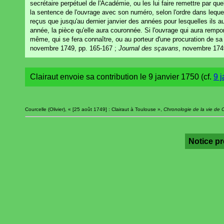
secrétaire perpétuel de l'Académie, ou les lui faire remettre par q
la sentence de l'ouvrage avec son numéro, selon l'ordre dans lequel
reçus que jusqu'au dernier janvier des années pour lesquelles il
année, la pièce qu'elle aura couronnée. Si l'ouvrage qui aura remport
même, qui se fera connaître, ou au porteur d'une procuration de sa pa
novembre 1749, pp. 165-167 ;
Journal des sçavans
, novembre 1749
Clairaut envoie sa contribution le 9 janvier 1750 (cf.
9 j
Courcelle (Olivier), « [25 août 1749] : Clairaut à Toulouse »,
Chronologie de la vie de 
Notice p