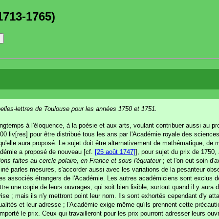
1713-1765)
belles-lettres de Toulouse pour les années 1750 et 1751.
longtemps à l'éloquence, à la poésie et aux arts, voulant contribuer aussi au 
500 liv[res] pour être distribué tous les ans par l'Académie royale des sciences,
u'elle aura proposé. Le sujet doit être alternativement de mathématique, de méd
cadémie a proposé de nouveau [cf.
[25 août 1747]
], pour sujet du prix de 1750,
tions faites au cercle polaire, en France et sous l'équateur
; et l'on eut soin d'a
né parles mesures, s'accorder aussi avec les variations de la pesanteur obser
e les associés étrangers de l'Académie. Les autres académiciens sont exclus d
tre une copie de leurs ouvrages, qui soit bien lisible, surtout quand il y aura
e ; mais ils n'y mettront point leur nom. Ils sont exhortés cependant d'y atta
lités et leur adresse ; l'Académie exige même qu'ils prennent cette précaution
remporté le prix. Ceux qui travailleront pour les prix pourront adresser leurs o