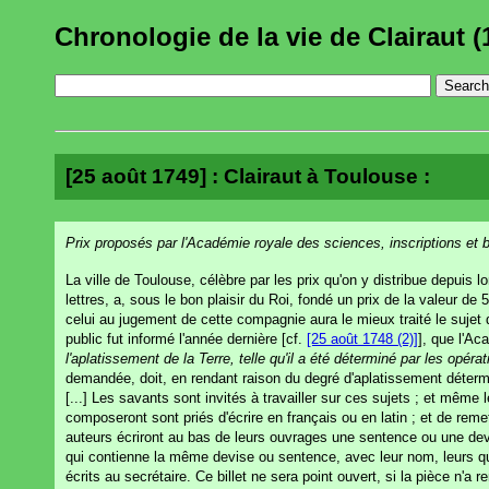
Chronologie de la vie de Clairaut (
[25 août 1749] : Clairaut à Toulouse :
Prix proposés par l'Académie royale des sciences, inscriptions et 
La ville de Toulouse, célèbre par les prix qu'on y distribue depuis 
lettres, a, sous le bon plaisir du Roi, fondé un prix de la valeur de 
celui au jugement de cette compagnie aura le mieux traité le sujet q
public fut informé l'année dernière [cf.
[25 août 1748 (2)]
], que l'A
l'aplatissement de la Terre, telle qu'il a été déterminé par les opéra
demandée, doit, en rendant raison du degré d'aplatissement détermi
[...] Les savants sont invités à travailler sur ces sujets ; et mêm
composeront sont priés d'écrire en français ou en latin ; et de remet
auteurs écriront au bas de leurs ouvrages une sentence ou une devis
qui contienne la même devise ou sentence, avec leur nom, leurs qua
écrits au secrétaire. Ce billet ne sera point ouvert, si la pièce n'a 