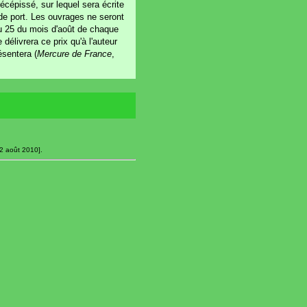
écépissé, sur lequel sera écrite
 de port. Les ouvrages ne seront
u 25 du mois d'août de chaque
délivrera ce prix qu'à l'auteur
ésentera (
Mercure de France
,
12 août 2010].