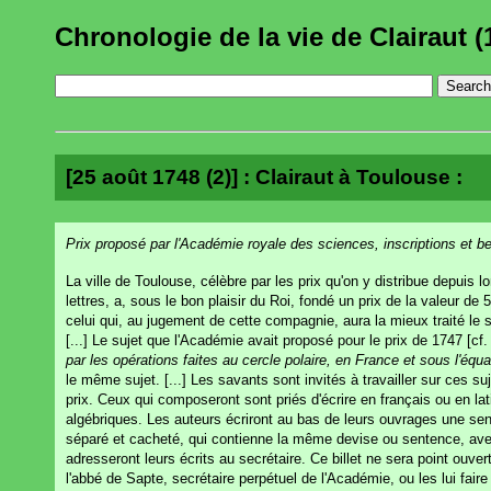
Chronologie de la vie de Clairaut (
[25 août 1748 (2)] : Clairaut à Toulouse :
Prix proposé par l'Académie royale des sciences, inscriptions et be
La ville de Toulouse, célèbre par les prix qu'on y distribue depuis 
lettres, a, sous le bon plaisir du Roi, fondé un prix de la valeur de 
celui qui, au jugement de cette compagnie, aura la mieux traité le s
[...] Le sujet que l'Académie avait proposé pour le prix de 1747 [cf
par les opérations faites au cercle polaire, en France et sous l'équa
le même sujet. [...] Les savants sont invités à travailler sur ces
prix. Ceux qui composeront sont priés d'écrire en français ou en lati
algébriques. Les auteurs écriront au bas de leurs ouvrages une sent
séparé et cacheté, qui contienne la même devise ou sentence, avec 
adresseront leurs écrits au secrétaire. Ce billet ne sera point ouver
l'abbé de Sapte, secrétaire perpétuel de l'Académie, ou les lui fai