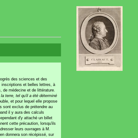
progrès des sciences et des
inscriptions et belles lettres, à
, de médecine et de littérature.
a terre, tel qu'il a été déterminé
uble, et pour lequel elle propose
ns sont exclus de prétendre au
uand il y aura des calculs
ependant d'y attaché un billet
ent cette précaution, lorsqu'ils
t adresser leurs ouvrages à M.
l en donnera son récépissé, sur