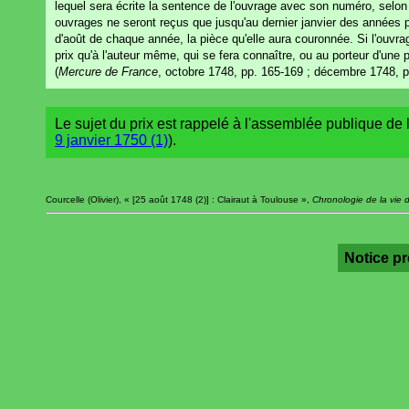
lequel sera écrite la sentence de l'ouvrage avec son numéro, selon 
ouvrages ne seront reçus que jusqu'au dernier janvier des années
d'août de chaque année, la pièce qu'elle aura couronnée. Si l'ouvrag
prix qu'à l'auteur même, qui se fera connaître, ou au porteur d'une pr
(
Mercure de France
, octobre 1748, pp. 165-169 ; décembre 1748, p
Le sujet du prix est rappelé à l'assemblée publique de 
9 janvier 1750 (1)
).
Courcelle (Olivier), « [25 août 1748 (2)] : Clairaut à Toulouse »,
Chronologie de la vie 
Notice p