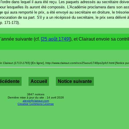
l'ordre dans lequel il aura été reçu. Les paquets adressés au secrétaire doiven
 pour lesquelles ils auront été composés. L'Académie proclamera dans son as
e qui aura remporté le prix, a été envoyé au secrétaire en droiture, le trésori
ocuration de sa part. S'il y a un récépissé du secrétaire, le prix sera délivré à
p. 171-173).
l'année suivante (cf.
[25 août 1749]
), et Clairaut envoie sa contri
de Clairaut (1713-1765)
[En ligne], http://www.clairaut.com/nco25aout1748po2pfcf.html [Notice publi
récédente
Accueil
Notice suivante
3847 notices
Dernière mise à jour du site : 14 avril 2026
alexis@clairaut.com
Creative Commons License