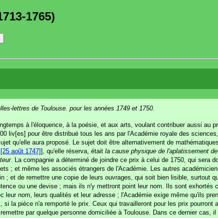
1713-1765)
lles-lettres de Toulouse. pour les années 1749 et 1750.
longtemps à l'éloquence, à la poésie, et aux arts, voulant contribuer aussi au 
500 liv[es] pour être distribué tous les ans par l'Académie royale des sciences, 
ujet qu'elle aura proposé. Le sujet doit être alternativement de mathématiques
.
[25 août 1747]
], qu'elle réserva, était
la cause physique de l'aplatissement de l
teur
. La compagnie a déterminé de joindre ce prix à celui de 1750, qui sera do
 sujets ; et même les associés étrangers de l'Académie. Les autres académicie
n ; et de remettre une copie de leurs ouvrages, qui soit bien lisible, surtout q
ence ou une devise ; mais ils n'y mettront point leur nom. Ils sont exhortés c
leur nom, leurs qualités et leur adresse ; l'Académie exige même qu'ils prenn
t, si la pièce n'a remporté le prix. Ceux qui travailleront pour les prix pourron
re remettre par quelque personne domiciliée à Toulouse. Dans ce dernier cas, i