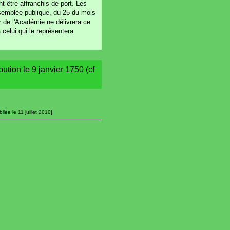
t être affranchis de port. Les
semblée publique, du 25 du mois
er de l'Académie ne délivrera ce
 celui qui le représentera
bution le 9 janvier 1750 (cf
ée le 11 juillet 2010].