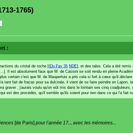
1713-1765)
rt :
ctions du cristal de roche [(
Du Fay 35
NDE
], et des tales. Cela a été remis 
...]. Il est absolument faux que M. de Cassini se soit rendu en pleine Acadé
a de plus certain c'est que M. de Maupertuis a pris cela si fort à cœur qu'il décla
 tant fait de fracas pour sa dulcinée, il vient de se faire peindre en Lapon, la 
fera graver ; j'aurais voulu qu'on eût mis dans le lointain ses cinq coadjuteurs,
qui est des procédés, qu'il semble qu'ils soient pour rien dans ce qui l'a fait na
ciences
[de Paris]
pour l'année 17.., avec les mémoires...