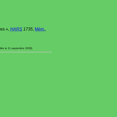
res »,
HARS
1735
,
Mém.
,
liée le 11 septembre 2009].