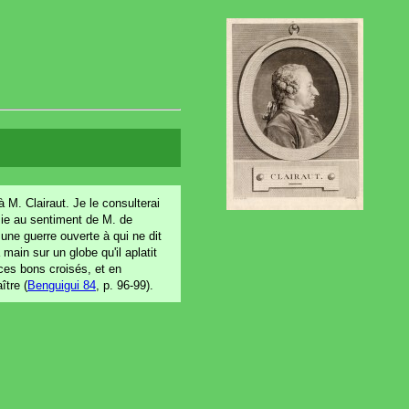
à M. Clairaut. Je le consulterai
mie au sentiment de M. de
re une guerre ouverte à qui ne dit
main sur un globe qu'il aplatit
 ces bons croisés, et en
ître (
Benguigui 84
, p. 96-99).