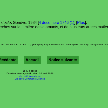
 siècle
, Genève, 1984 [
4 décembre 1746 (1)
] [
Plus
].
ches sur la lumière des diamants, et de plusieurs autres matiè
 vie de Clairaut (1713-1765)
[En ligne], http://www.clairaut.com/n9juin1740po2pf.html [Notice pub
récédente
Accueil
Notice suivante
3847 notices
Dernière mise à jour du site : 14 avril 2026
alexis@clairaut.com
Creative Commons License