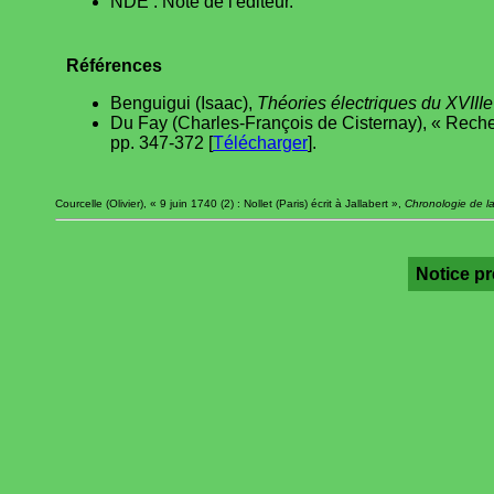
NDE : Note de l'éditeur.
Références
Benguigui (Isaac),
Théories électriques du XVIIIe
Du Fay (Charles-François de Cisternay), « Recher
pp. 347-372 [
Télécharger
].
Courcelle (Olivier), « 9 juin 1740 (2) : Nollet (Paris) écrit à Jallabert »,
Chronologie de la
Notice p