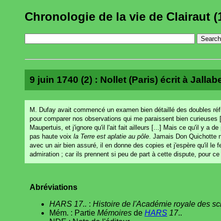
Chronologie de la vie de Clairaut (
9 juin 1740 (2) : Nollet (Paris) écrit à Jallabe
M. Dufay avait commencé un examen bien détaillé des doubles réfra
pour comparer nos observations qui me paraissent bien curieuses [
Maupertuis, et j'ignore qu'il l'ait fait ailleurs [...] Mais ce qu'il y 
pas haute voix
la Terre est aplatie au pôle
. Jamais Don Quichotte n'a
avec un air bien assuré, il en donne des copies et j'espère qu'il le 
admiration ; car ils prennent si peu de part à cette dispute, pour ce 
Abréviations
HARS 17..
:
Histoire de l'Académie royale des s
Mém. : Partie
Mémoires
de
HARS
17
..