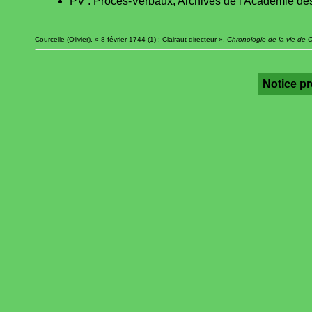
PV : Procès-Verbaux, Archives de l'Académie des
Courcelle (Olivier), « 8 février 1744 (1) : Clairaut directeur »,
Chronologie de la vie de C
Notice p