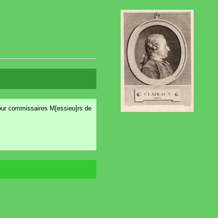
pour commissaires M[essieu]rs de