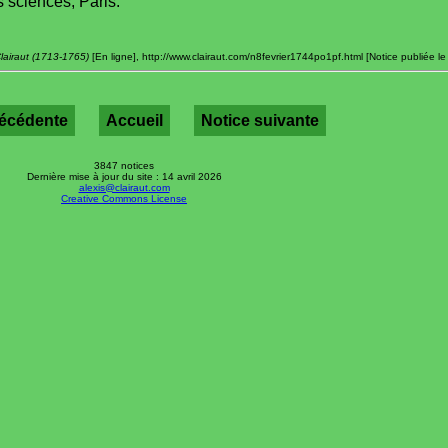
 sciences, Paris.
lairaut (1713-1765)
[En ligne], http://www.clairaut.com/n8fevrier1744po1pf.html [Notice publiée l
récédente
Accueil
Notice suivante
3847 notices
Dernière mise à jour du site : 14 avril 2026
alexis@clairaut.com
Creative Commons License