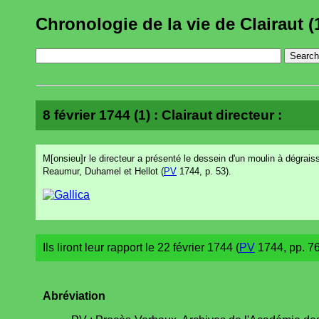
Chronologie de la vie de Clairaut (
8 février 1744 (1) : Clairaut directeur :
M[onsieu]r le directeur a présenté le dessein d'un moulin à dégra
Reaumur, Duhamel et Hellot (
PV
1744, p. 53).
Ils liront leur rapport le 22 février 1744 (
PV
1744, pp. 76
Abréviation