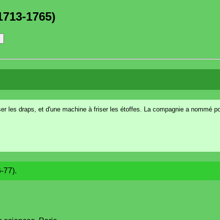
1713-1765)
isser les draps, et d'une machine à friser les étoffes. La compagnie a nommé 
-77).