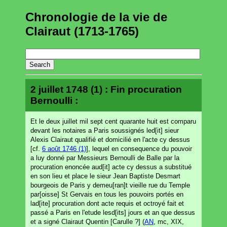
Chronologie de la vie de
Clairaut (1713-1765)
2 juillet 1748 (1) : Fin procuration
Bernoulli :
Et le deux juillet mil sept cent quarante huit est comparu
devant les notaires a Paris soussignés led[it] sieur
Alexis Clairaut qualifié et domicilié en l'acte cy dessus
[cf.
6 août 1746 (1)
], lequel en consequence du pouvoir
a luy donné par Messieurs Bernoulli de Balle par la
procuration enoncée aud[it] acte cy dessus a substitué
en son lieu et place le sieur Jean Baptiste Desmart
bourgeois de Paris y demeu[ran]t vieille rue du Temple
par[oisse] St Gervais en tous les pouvoirs portés en
lad[ite] procuration dont acte requis et octroyé fait et
passé a Paris en l'etude lesd[its] jours et an que dessus
et a signé Clairaut Quentin [Carulle ?] (
AN
, mc, XIX,