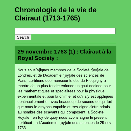
Chronologie de la vie de
Clairaut (1713-1765)
29 novembre 1763 (1) : Clairaut à la
Royal Society :
Nous sous[s]ignes membres de la Societé r[oy]ale de
Londres, et de l'Academie r[oy]ale des sciences de
Paris, certifions que monsieur le duc de Picquigny a
montre de sa plus tendre enfance un gout decidee pour
les mathematiques et specialitees pour la physique
experimentale et pour la chimie, et qu'il s'y est appliques
continuellement et avec beaucoup de sucees ce qui fait
que nous le croyons capable et tres digne d'etre admis
au nombre des scavants qui composent la Societe
Royale ; en foy de quoy nous avons signe le present
certificat ; a l'Academie r[oy]ale des sciences le 29 nov
1763.