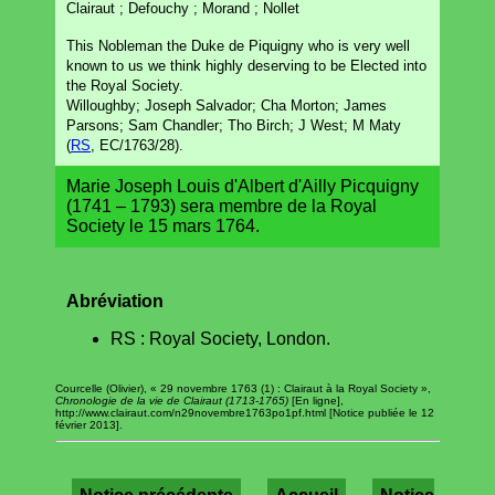
Clairaut ; Defouchy ; Morand ; Nollet
This Nobleman the Duke de Piquigny who is very well
known to us we think highly deserving to be Elected into
the Royal Society.
Willoughby; Joseph Salvador; Cha Morton; James
Parsons; Sam Chandler; Tho Birch; J West; M Maty
(
RS
, EC/1763/28).
Marie Joseph Louis d'Albert d'Ailly Picquigny
(1741 – 1793) sera membre de la Royal
Society le 15 mars 1764.
Abréviation
RS : Royal Society, London.
Courcelle (Olivier), « 29 novembre 1763 (1) : Clairaut à la Royal Society »,
Chronologie de la vie de Clairaut (1713-1765)
[En ligne],
http://www.clairaut.com/n29novembre1763po1pf.html [Notice publiée le 12
février 2013].