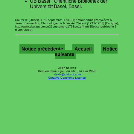
UB Basel : Öffentliche Bibliothek der
Universität Basel, Basel.
Courcelle (Olivier), « 21 septembre 1733 (1) : Maupertuis (Paris) écrit à
Jean I Bernoulli »,
Chronologie de la vie de Clairaut (1713-1765)
[En ligne],
http://www.clairaut.com/n21septembre1733po1pf.html [Notice publiée le 3
février 2012].
Notice précédente
Accueil
Notice
suivante
3847 notices
Dernière mise à jour du site : 14 avril 2026
alexis@clairaut.com
Creative Commons License