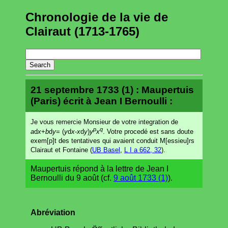
Chronologie de la vie de
Clairaut (1713-1765)
21 septembre 1733 (1) : Maupertuis
(Paris) écrit à Jean I Bernoulli :
Je vous remercie Monsieur de votre integration de
p
q
a
d
x
+
b
d
y
= (
y
d
x
-
x
d
y
)
y
x
. Votre procedé est sans doute
exem[p]t des tentatives qui avaient conduit M[essieu]rs
Clairaut et Fontaine (
UB Basel
,
L I a 662, 32
).
Maupertuis répond à la lettre de Jean I
Bernoulli du 9 août (cf.
9 août 1733 (1)
).
Abréviation