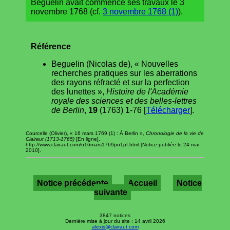
Beguelin avait commencé ses travaux le 3
novembre 1768 (cf.
3 novembre 1768 (1)
).
Référence
Beguelin (Nicolas de), « Nouvelles
recherches pratiques sur les aberrations
des rayons réfracté et sur la perfection
des lunettes »,
Histoire de l'Académie
royale des sciences et des belles-lettres
de Berlin
,
19
(1763) 1-76 [
Télécharger
].
Courcelle (Olivier), « 16 mars 1769 (1) : À Berlin »,
Chronologie de la vie de
Clairaut (1713-1765)
[En ligne],
http://www.clairaut.com/n16mars1769po1pf.html [Notice publiée le 24 mai
2010].
Notice précédente
Accueil
Notice
suivante
3847 notices
Dernière mise à jour du site : 14 avril 2026
alexis@clairaut.com