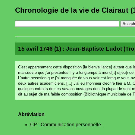
Chronologie de la vie de Clairaut (
15 avril 1746 (1) : Jean-Baptiste Ludot (Tro
C'est apparemment cette disposition [la bienveillance] autant que l
manœuvre que j'ai presentés il y a longtemps à mond[it] s[ieu]r de
L'autre occasion que j'ai manquée de vous voir est lorsque vous ave
deux autres academiciens. [...] J'ai eu l'honneur d'ecrire hier a M. C
quelques extraits de ses savans ouvrages dont la plupart le sont 
dit au sujet de ma faible composition (Bibliothèque municipale de 
Abréviation
CP : Communication personnelle.