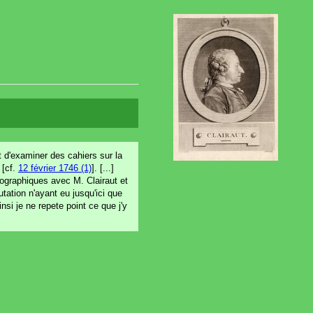
t d'examiner des cahiers sur la
 [cf.
12 février 1746 (1)
]. [...]
eographiques avec M. Clairaut et
tation n'ayant eu jusqu'ici que
i je ne repete point ce que j'y