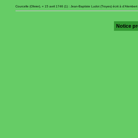
Courcelle (Olivier), « 15 avril 1746 (1) : Jean-Baptiste Ludot (Troyes) écrit à d'Alembert
Notice p