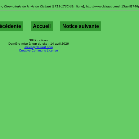
 »,
Chronologie de la vie de Clairaut (1713-1765)
[En ligne], http://www.clairaut.com/n15avril1746p
récédente
Accueil
Notice suivante
3847 notices
Dernière mise à jour du site : 14 avril 2026
alexis@clairaut.com
Creative Commons License