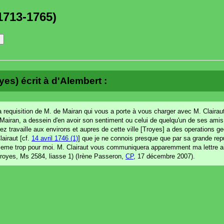
1713-1765)
yes) écrit à d'Alembert :
a requisition de M. de Mairan qui vous a porte à vous charger avec M. Clairau
 Mairan, a dessein d'en avoir son sentiment ou celui de quelqu'un de ses amis
z travaille aux environs et aupres de cette ville [Troyes] a des operations g
lairaut [cf.
14 avril 1746 (1)
] que je ne connois presque que par sa grande repu
meme trop pour moi. M. Clairaut vous communiquera apparemment ma lettre ains
Troyes, Ms 2584, liasse 1) (Irène Passeron,
CP
, 17 décembre 2007).