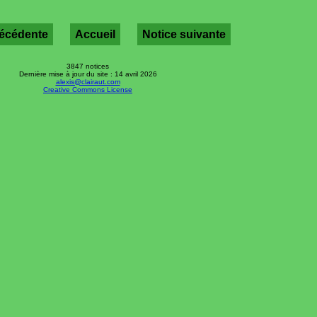
récédente
Accueil
Notice suivante
3847 notices
Dernière mise à jour du site : 14 avril 2026
alexis@clairaut.com
Creative Commons License