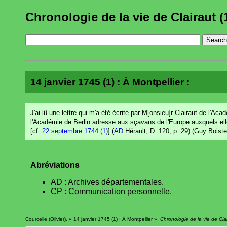
Chronologie de la vie de Clairaut (
14 janvier 1745 (1) : À Montpellier :
J'ai lû une lettre qui m'a été écrite par M[onsieu]r Clairaut de l
l'Académie de Berlin adresse aux sçavans de l'Europe auxquels elle 
[cf.
22 septembre 1744 (1)
] (
AD
Hérault, D. 120, p. 29) (Guy Boiste
Abréviations
AD : Archives départementales.
CP : Communication personnelle.
Courcelle (Olivier), « 14 janvier 1745 (1) : À Montpellier »,
Chronologie de la vie de Cla