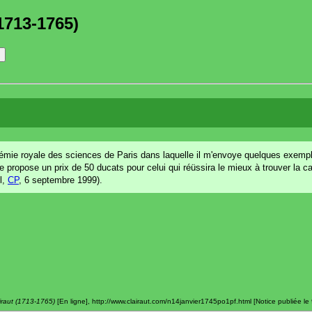
1713-1765)
'Académie royale des sciences de Paris dans laquelle il m'envoye quelques exe
propose un prix de 50 ducats pour celui qui réüssira le mieux à trouver la cau
l,
CP
, 6 septembre 1999).
iraut (1713-1765)
[En ligne], http://www.clairaut.com/n14janvier1745po1pf.html [Notice publiée le 9 