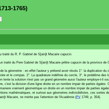
1713-1765)
 du traité du R. P. Gabriel de S[ain]t Macaire capucin.
 un traité du Pere Gabriel de S[ain]t Macaire prêtre capucin de la province de
de la géometrie : en effet l'auteur y prétend avoir résolu 1°. la duplication du c
roite et le compas. 2°. La quadrature indéfinie du cercle, 3°. le problême des l
n tente la solution n'est pas un grand géometre aussi l'auteur employe-t-il sou
, c'est la division d'une ligne droite en un nombre impair de parties égales.
ne maniere vraiment géometrique un droite en un nombre impair de parties égale
ositions mathématiques, et surtout aux géometres
indivisibilistes
, ces sortes de
ain]t Macaire, ne mérite pas l'attention de l'Académie (
PV
1749, p. 354).