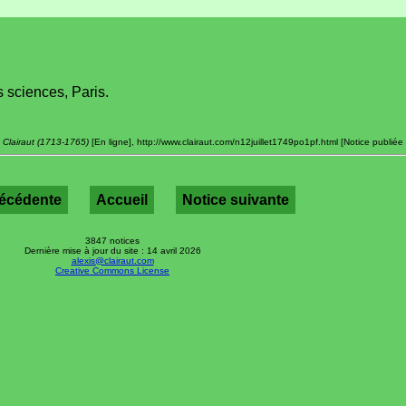
 sciences, Paris.
 Clairaut (1713-1765)
[En ligne], http://www.clairaut.com/n12juillet1749po1pf.html [Notice publiée
récédente
Accueil
Notice suivante
3847 notices
Dernière mise à jour du site : 14 avril 2026
alexis@clairaut.com
Creative Commons License