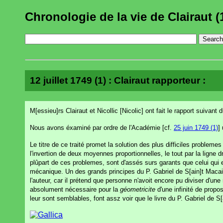
Chronologie de la vie de Clairaut (
12 juillet 1749 (1) : Clairaut rapporteur :
M[essieu]rs Clairaut et Nicollic [Nicolic] ont fait le rapport suivant
Nous avons éxaminé par ordre de l'Académie [cf.
25 juin 1749 (1)
]
Le titre de ce traité promet la solution des plus difficiles problemes 
l'invertion de deux moyennes proportionnelles, le tout par la ligne d
plûpart de ces problemes, sont d'assés surs garants que celui qui e
mécanique. Un des grands principes du P. Gabriel de S[ain]t Macaire
l'auteur, car il prétend que personne n'avoit encore pu diviser d'u
absolument nécessaire pour la
géometricite
d'une infinité de prop
leur sont semblables, font assz voir que le livre du P. Gabriel de S[