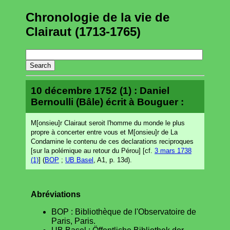
Chronologie de la vie de
Clairaut (1713-1765)
10 décembre 1752 (1) : Daniel
Bernoulli (Bâle) écrit à Bouguer :
M[onsieu]r Clairaut seroit l'homme du monde le plus
propre à concerter entre vous et M[onsieu]r de La
Condamine le contenu de ces declarations reciproques
[sur la polémique au retour du Pérou] [cf.
3 mars 1738
(1)
] (
BOP
;
UB Basel
, A1, p. 13d).
Abréviations
BOP : Bibliothèque de l'Observatoire de
Paris, Paris.