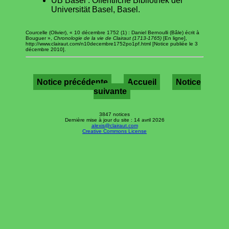
UB Basel : Öffentliche Bibliothek der
Universität Basel, Basel.
Courcelle (Olivier), « 10 décembre 1752 (1) : Daniel Bernoulli (Bâle) écrit à
Bouguer »,
Chronologie de la vie de Clairaut (1713-1765)
[En ligne],
http://www.clairaut.com/n10decembre1752po1pf.html [Notice publiée le 3
décembre 2010].
Notice précédente
Accueil
Notice
suivante
3847 notices
Dernière mise à jour du site : 14 avril 2026
alexis@clairaut.com
Creative Commons License