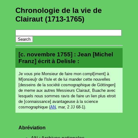
Chronologie de la vie de
Clairaut (1713-1765)
[c. novembre 1755] : Jean [Michel
Franz] écrit à Delisle :
Je vous prie Monsieur de faire mon compl[iment] à
M[onsieu]r de l'Isle et de lui mander cette nouvelles
[desseins de la société cosmographique de Göttingen]
de meme aux autres Messieurs Clairaut, Buache avec
lesquels nous sommes ravis de faire un lien plus etroit
de [connaissance] avantageuse à la science
cosmographique (
AN
, mar, 2 JJ 68-1).
Abréviation