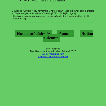
AN : Archives nationales.
Courcelle (Olivier), « [c. novembre 1755] : Jean [Michel Franz] écrit à Delisle
»,
Chronologie de la vie de Clairaut (1713-1765)
[En ligne],
http://www.clairaut.com/ncocnovembre1755cf.html [Notice publiée le 30
janvier 2011].
Notice précédente
Accueil
Notice
suivante
3847 notices
Dernière mise à jour du site : 14 avril 2026
alexis@clairaut.com
Creative Commons License