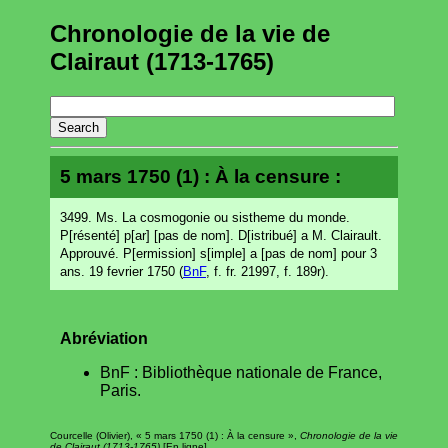
Chronologie de la vie de
Clairaut (1713-1765)
5 mars 1750 (1) : À la censure :
3499. Ms. La cosmogonie ou sistheme du monde.
P[résenté] p[ar] [pas de nom]. D[istribué] a M. Clairault.
Approuvé. P[ermission] s[imple] a [pas de nom] pour 3
ans. 19 fevrier 1750 (
BnF
, f. fr. 21997, f. 189r).
Abréviation
BnF : Bibliothèque nationale de France,
Paris.
Courcelle (Olivier), « 5 mars 1750 (1) : À la censure »,
Chronologie de la vie
de Clairaut (1713-1765)
[En ligne],