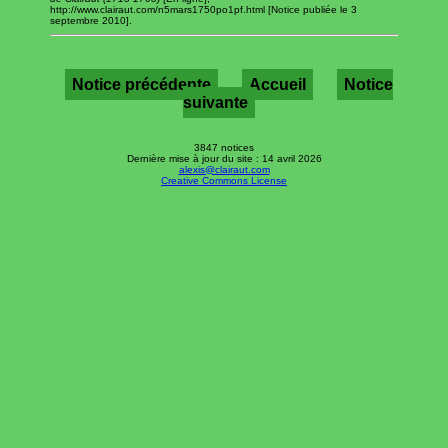
http://www.clairaut.com/n5mars1750po1pf.html [Notice publiée le 3
septembre 2010].
Notice précédente
Accueil
Notice
suivante
3847 notices
Dernière mise à jour du site : 14 avril 2026
alexis@clairaut.com
Creative Commons License