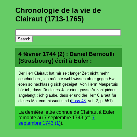
Chronologie de la vie de
Clairaut (1713-1765)
4 février 1744 (2) : Daniel Bernoulli
(Strasbourg) écrit à Euler :
Der Herr Clairaut hat mir seit langer Zeit nicht mehr
geschrieben ; ich möchte wohl wissen ob er gegen Ew.
eben so nachlässig sich gezeiget. Von Herrn Maupertuis
hör ich, dass für dieses Jahr eine grosse Anzahl pièces
angelangt ; ich glaube, dass er und der Herr Clairaut für
dieses Mal commissarii sind (
Fuss 43
, vol. 2, p. 551).
La dernière lettre connue de Clairaut à Euler
remonte au 7 septembre 1743 (cf.
7
septembre 1743 (1)
).