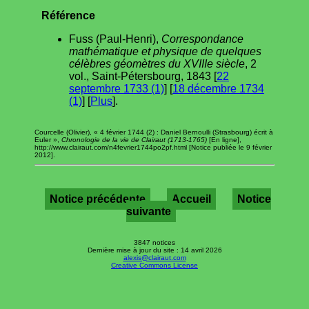
Référence
Fuss (Paul-Henri),
Correspondance
mathématique et physique de quelques
célèbres géomètres du XVIIIe siècle
, 2
vol., Saint-Pétersbourg, 1843 [
22
septembre 1733 (1)
] [
18 décembre 1734
(1)
] [
Plus
].
Courcelle (Olivier), « 4 février 1744 (2) : Daniel Bernoulli (Strasbourg) écrit à
Euler »,
Chronologie de la vie de Clairaut (1713-1765)
[En ligne],
http://www.clairaut.com/n4fevrier1744po2pf.html [Notice publiée le 9 février
2012].
Notice précédente
Accueil
Notice
suivante
3847 notices
Dernière mise à jour du site : 14 avril 2026
alexis@clairaut.com
Creative Commons License