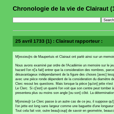
Chronologie de la vie de Clairaut (
25 avril 1733 (1) : Clairaut rapporteur :
M[essieu]rs de Maupertuis et Clairaut ont parlé ainsi sur un memoi
Nous avons examiné par ordre de l'Académie un memoire sur le jeu d
hazard l'on n['a fait] entrer que la consideration des nombres, par
désavantageux indépendament de la figure des choses [avec] lesque
avec une pièce ronde dépendent de la consideration du diamètre de 
Clerc resout les questions. Mais lorsque la pièce [qu'on] jette n'es
Le Clerc. Si c['est] un quarré l'on voit que son centre peut tomber 
presentera plus ou moins son angle [ou son] côté. La déterminatio
M[onsieu]r Le Clerc passe à un autre cas de ce jeu, il suppose qu'[
l'on jette est long sans largeur comme une baguette d'une longueur 
Tout cela fait voir, outre beau[coup] de savoir en geometrie, beauco