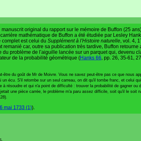
 manuscrit original du rapport sur le mémoire de Buffon (25 ans)
e carrière mathématique de Buffon a été étudiée par Lesley Han
e complet est celui du
Supplément à l'Histoire naturelle
, vol. 4,
t remanié car, outre sa publication très tardive, Buffon retourne
te du problème de l'aiguille lancée sur un parquet qui, devenu 
ateur de la probabilité géométrique (
Hanks 66
, pp. 26, 35-61, 2
ut-être du goût de Mr de Moivre. Vous ne savez peut-être pas ce que nous app
n écu. S'il retombe sur un seul carreau, on dit qu'il tombe franc, et celui qui 
 à résoudre et qui n'a point de difficulté : trouver la probabilité de gagner ou 
jetait une pièce carrée, le problème m'a paru assez difficile, soit qu'il le soit 
128).
6 mai 1733 (1)
).
s.