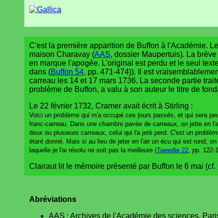
C'est la première apparition de Buffon à l'Académie. Le
maison Charavay (
AAS
, dossier Maupertuis). La brèv
en marque l'apogée. L'original est perdu et le seul text
dans (
Buffon 54
, pp. 471-474)). Il est vraisemblablemen
carreau les 14 et 17 mars 1736. La seconde partie trai
problème de Buffon, a valu à son auteur le titre de fond
Le 22 février 1732, Cramer avait écrit à Stirling :
Voici un problème qui m'a occupé ces jours passés, et qui sera pe
franc-carreau. Dans une chambre pavée de carreaux, on jette en l'ai u
deux ou plusieurs carreaux, celui qui l'a jeté perd. C'est un problème
étant donné. Mais si au lieu de jeter en l'air un écu qui est rond, on 
laquelle je l'ai résolu ne soit pas la meilleure (
Tweedie 22
, pp. 122-
Clairaut lit le mémoire présenté par Buffon le 6 mai (cf.
Abréviations
AAS : Archives de l'Académie des sciences, Pari