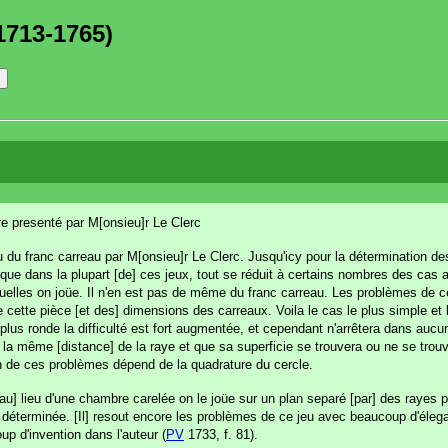
1713-1765)
re presenté par M[onsieu]r Le Clerc
u franc carreau par M[onsieu]r Le Clerc. Jusqu'icy pour la détermination des
ceque dans la plupart [de] ces jeux, tout se réduit à certains nombres des cas
lles on joüe. Il n'en est pas de même du franc carreau. Les problèmes de ce
cette pièce [et des] dimensions des carreaux. Voila le cas le plus simple et 
t plus ronde la difficulté est fort augmentée, et cependant n'arrêtera dans au
à la même [distance] de la raye et que sa superficie se trouvera ou ne se trou
n de ces problèmes dépend de la quadrature du cercle.
au] lieu d'une chambre carelée on le joüe sur un plan separé [par] des rayes p
déterminée. [Il] resout encore les problèmes de ce jeu avec beaucoup d'éleganc
up d'invention dans l'auteur (
PV
1733, f. 81).