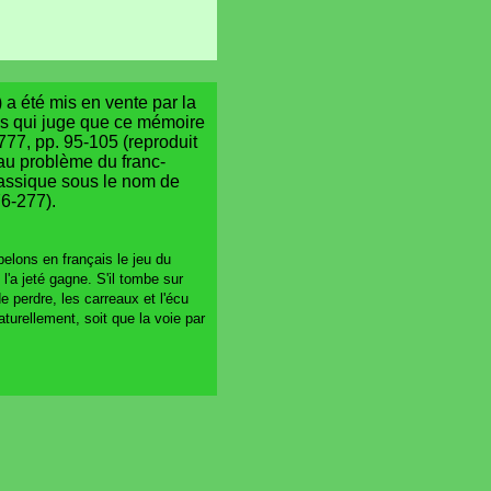
 a été mis en vente par la
ks qui juge que ce mémoire
 1777, pp. 95-105 (reproduit
 au problème du franc-
classique sous le nom de
76-277).
elons en français le jeu du
l'a jeté gagne. S'il tombe sur
de perdre, les carreaux et l'écu
naturellement, soit que la voie par