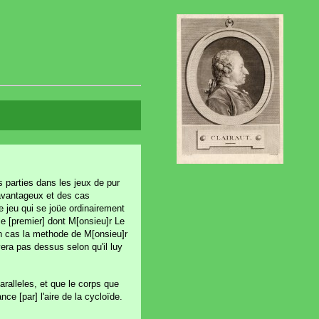
 parties dans les jeux de pur
 avantageux et des cas
 jeu qui se joüe ordinairement
le [premier] dont M[onsieu]r Le
cun cas la methode de M[onsieu]r
vera pas dessus selon qu'il luy
aralleles, et que le corps que
e [par] l'aire de la cycloïde.