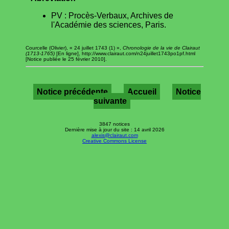
PV : Procès-Verbaux, Archives de
l'Académie des sciences, Paris.
Courcelle (Olivier), « 24 juillet 1743 (1) »,
Chronologie de la vie de Clairaut
(1713-1765)
[En ligne], http://www.clairaut.com/n24juillet1743po1pf.html
[Notice publiée le 25 février 2010].
Notice précédente
Accueil
Notice
suivante
3847 notices
Dernière mise à jour du site : 14 avril 2026
alexis@clairaut.com
Creative Commons License