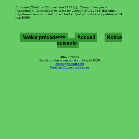
Courcelle (Olivier), « 23 novembre 1737 (1) : Clairaut n'est pas à
l'Académie »,
Chronologie de la vie de Clairaut (1713-1765)
[En ligne],
http://www.clairaut.com/n23novembre1737po1pf.html [Notice publiée le 13
mai 2009].
Notice précédente
Accueil
Notice
suivante
3847 notices
Dernière mise à jour du site : 14 avril 2026
alexis@clairaut.com
Creative Commons License