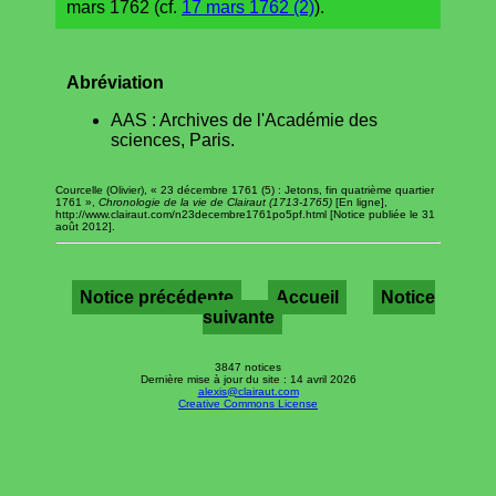
mars 1762 (cf.
17 mars 1762 (2)
).
Abréviation
AAS : Archives de l'Académie des
sciences, Paris.
Courcelle (Olivier), « 23 décembre 1761 (5) : Jetons, fin quatrième quartier
1761 »,
Chronologie de la vie de Clairaut (1713-1765)
[En ligne],
http://www.clairaut.com/n23decembre1761po5pf.html [Notice publiée le 31
août 2012].
Notice précédente
Accueil
Notice
suivante
3847 notices
Dernière mise à jour du site : 14 avril 2026
alexis@clairaut.com
Creative Commons License