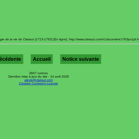
gie de la vie de Clairaut (1713-1765)
[En ligne], http://www.clairaut.com/n1decembre1763po1pf.htm
récédente
Accueil
Notice suivante
3847 notices
Dernière mise à jour du site : 14 avril 2026
alexis@clairaut.com
Creative Commons License