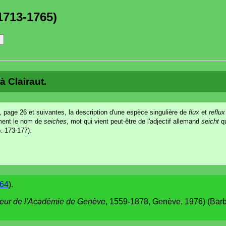
1713-1765)
à Clairaut.
, page 26 et suivantes, la description d'une espèce singulière de
flux
et
reflux
ement le nom de
seiches
, mot qui vient peut-être de l'adjectif allemand
seicht
qu
. 173-177).
764
).
cteur de l'Académie de Genève
, 1559-1878, Genève, 1976) (Bar