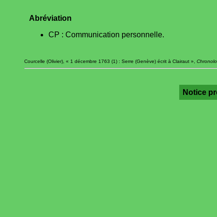
Abréviation
CP : Communication personnelle.
Courcelle (Olivier), « 1 décembre 1763 (1) : Serre (Genève) écrit à Clairaut »,
Chronolo
Notice p