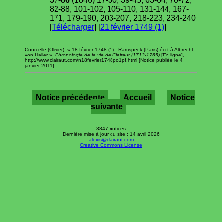
57-86
(1846) 17-30, 39-45, 63-64, 70-72,
82-88, 101-102, 105-110, 131-144, 167-
171, 179-190, 203-207, 218-223, 234-240
[
Télécharger
] [
21 février 1749 (1)
].
Courcelle (Olivier), « 18 février 1748 (1) : Ramspeck (Paris) écrit à Albrecht
von Haller »,
Chronologie de la vie de Clairaut (1713-1765)
[En ligne],
http://www.clairaut.com/n18fevrier1748po1pf.html [Notice publiée le 4
janvier 2011].
Notice précédente
Accueil
Notice
suivante
3847 notices
Dernière mise à jour du site : 14 avril 2026
alexis@clairaut.com
Creative Commons License