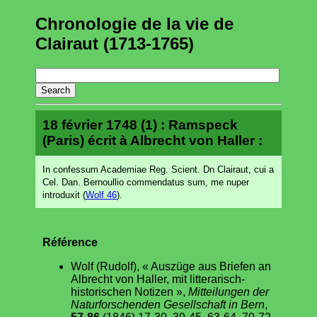
Chronologie de la vie de
Clairaut (1713-1765)
18 février 1748 (1) : Ramspeck
(Paris) écrit à Albrecht von Haller :
In confessum Academiae Reg. Scient. Dn Clairaut, cui a
Cel. Dan. Bernoullio commendatus sum, me nuper
introduxit (
Wolf 46
).
Référence
Wolf (Rudolf), « Auszüge aus Briefen an
Albrecht von Haller, mit litterarisch-
historischen Notizen »,
Mitteilungen der
Naturforschenden Gesellschaft in Bern
,