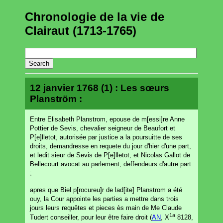
Chronologie de la vie de
Clairaut (1713-1765)
12 janvier 1768 (1) : Les sœurs
Planström :
Entre Elisabeth Planstrom, epouse de m[essi]re Anne
Pottier de Sevis, chevalier seigneur de Beaufort et
P[e]lletot, autorisée par justice a la poursuitte de ses
droits, demandresse en requete du jour d'hier d'une part,
et ledit sieur de Sevis de P[e]lletot, et Nicolas Gallot de
Bellecourt avocat au parlement, deffendeurs d'autre part
;
apres que Biel p[rocureu]r de lad[ite] Planstrom a été
ouy, la Cour appointe les parties a mettre dans trois
jours leurs requêtes et pieces ès main de Me Claude
1a
Tudert conseiller, pour leur être faire droit (
AN
, X
8128,