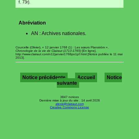
f. 73r).
Abréviation
AN : Archives nationales.
Courcelle (Olivier), « 12 janvier 1768 (1) : Les sœurs Planström »,
Chronologie de la vie de Clairaut (1713-1765)
[En ligne],
http://www.clairaut.com/n12janvier1768po1pf.html [Notice publiée le 11 mai
2013].
Notice précédente
Accueil
Notice
suivante
3847 notices
Dernière mise à jour du site : 14 avril 2026
alexis@clairaut.com
Creative Commons License